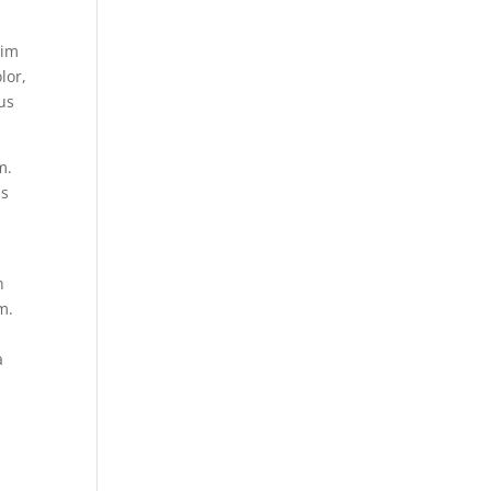
nim
lor,
bus
m.
is
n
m.
a