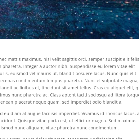
ec mattis maximus, nisi velit sagittis orci, semper suscipit elit felis
pharetra. Integer a auctor nibh. Suspendisse eu lorem vitae elit
uris, euismod vel mauris ut, blandit posuere lacus. Nunc quis elit
. Maecenas condimentum tempus pharetra. Nunc et vulputate magna,
ndit ac finibus et, tincidunt sit amet tellus. Cras eu aliquet elit, q
ximus nunc pharetra ac. Class aptent taciti sociosqu ad litora torqu
Aenean placerat neque quam, sed imperdiet odio blandit a.
Sed eu diam at augue facilisis imperdiet. Vivamus id rhoncus lacus, 
 tincidunt. Quisque vitae porta est, ut efficitur magna. Sed maximus
uismod nunc aliquam, vitae pharetra nunc condimentum.