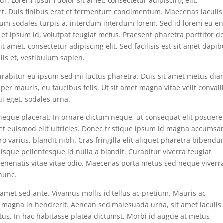
. Lorem ipsum dolor sit amet, consectetur adipiscing elit.
diet. Duis finibus erat et fermentum condimentum. Maecenas iaculis
etium sodales turpis a, interdum interdum lorem. Sed id lorem eu e
t et ipsum id, volutpat feugiat metus. Praesent pharetra porttitor do
it amet, consectetur adipiscing elit. Sed facilisis est sit amet dapi
lis et, vestibulum sapien.
abitur eu ipsum sed mi luctus pharetra. Duis sit amet metus dia
mauris, eu faucibus felis. Ut sit amet magna vitae velit convall
i eget, sodales urna.
s neque placerat. In ornare dictum neque, ut consequat elit posuere
met euismod elit ultricies. Donec tristique ipsum id magna accumsa
ro varius, blandit nibh. Cras fringilla elit aliquet pharetra bibendu
sque pellentesque id nulla a blandit. Curabitur viverra feugiat
 venenatis vitae vitae odio. Maecenas porta metus sed neque viverr
nunc.
it amet sed ante. Vivamus mollis id tellus ac pretium. Mauris ac
ac magna in hendrerit. Aenean sed malesuada urna, sit amet iaculis
metus. In hac habitasse platea dictumst. Morbi id augue at metus