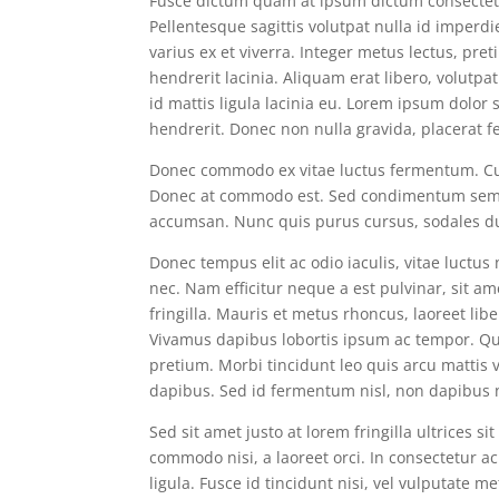
Fusce dictum quam at ipsum dictum consectetur
Pellentesque sagittis volutpat nulla id imper
varius ex et viverra. Integer metus lectus, pr
hendrerit lacinia. Aliquam erat libero, volutpa
id mattis ligula lacinia eu. Lorem ipsum dolor s
hendrerit. Donec non nulla gravida, placerat fe
Donec commodo ex vitae luctus fermentum. Cur
Donec at commodo est. Sed condimentum semper 
accumsan. Nunc quis purus cursus, sodales du
Donec tempus elit ac odio iaculis, vitae luctu
nec. Nam efficitur neque a est pulvinar, sit a
fringilla. Mauris et metus rhoncus, laoreet libe
Vivamus dapibus lobortis ipsum ac tempor. Qui
pretium. Morbi tincidunt leo quis arcu mattis
dapibus. Sed id fermentum nisl, non dapibus 
Sed sit amet justo at lorem fringilla ultrices s
commodo nisi, a laoreet orci. In consectetur 
ligula. Fusce id tincidunt nisi, vel vulputate 